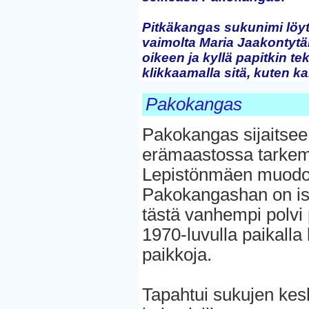
Pitkäkangas sukunimi löyt
vaimolta Maria Jaakontytär
oikeen ja kyllä papitkin t
klikkaamalla sitä, kuten ka
Pakokangas
Pakokangas sijaitsee
erämaastossa tarkem
Lepistönmäen muodos
Pakokangashan on iso
tästä vanhempi polvi p
1970-luvulla paikalla
paikkoja.
Tapahtui sukujen kesk