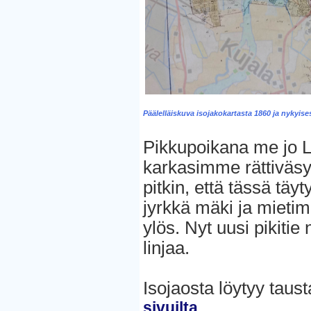
Päälelläiskuva isojakokartasta 1860 ja nykyises
Pikkupoikana me jo 
karkasimme rättiväsyn
pitkin, että tässä täyt
jyrkkä mäki ja mietim
ylös. Nyt uusi pikiti
linjaa.
Isojaosta löytyy taust
sivuilta.