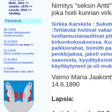
Matti_1841 >>
Nimitys "seksin Antti
Jaakko_1878 >>
Lassila_DNA >>
joka hoiti kunnan virk
SiteMap
Päivityksiä
Sirkka Karskela : Sukut
:Tehtävää hoitivat vakaik
28.7.2019
Sivujen lähdekoodit
luottamustanauttivat pit
modernisoitiin.
kirkonkokouksessa. Kuu
31.12.2015
Päivityksiä
Lue lisää >>
palkkiorahat, toimitti 
31.1.2014
penkkijakoa, jakeli velv
Siirto uudelle serverille.
saannista, kyydityksistä
17.11.2013
Korjauksia ja lisäyksiä.
käyttäytyneet ja oli muk
3.3.2000
Sukusivujen teko alkoi
Vaimo Maria Jaakont
14.6.1890
Lapsia: