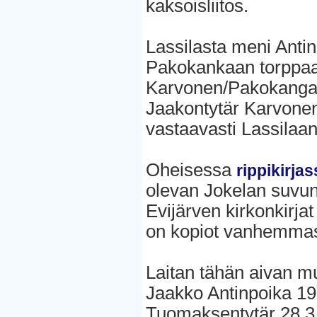
kaksoisliitos.
Lassilasta meni Antin
Pakokankaan torppaan
Karvonen/Pakokangas
Jaakontytär Karvonen
vastaavasti Lassilaa
Oheisessa
rippikirja
olevan Jokelan suvunk
Evijärven kirkonkirja
on kopiot vanhemmas
Laitan tähän aivan 
Jaakko Antinpoika 1
Tuomaksentytär 28.3