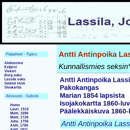
Antti Antinpoika Las
Pääaiheet - Topics
Aloitussivu
Kunnallismies seksin* 
Evijärvi
Viskari
Borg suku
Antti Antinpoika Lassi
Lassila suku
Salatut sivut
Pakokangas
Sivukartta
Marian 1854 lapsista
Alisivusto - Subsite
Isojakokartta 1860-luvu
Home
Lauri_1510
Päälekkäiskuva 1860-l
Matti_1696
Matti_1728
Juho_1758
Antti Antinpoika Las
Antti_1780
Antti_1811