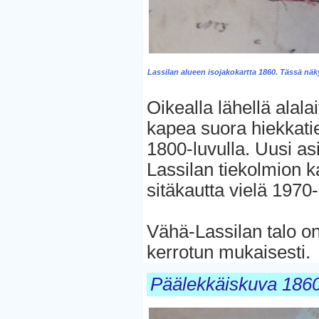
Lassilan alueen isojakokartta 1860. Tässä näkyy 
Oikealla lähellä alala
kapea suora hiekkatie
1800-luvulla. Uusi asi
Lassilan tiekolmion ka
sitäkautta vielä 1970-
Vähä-Lassilan talo on
kerrotun mukaisesti.
Päälekkäiskuva 1860-