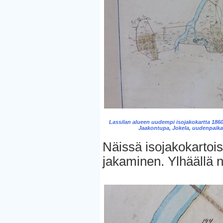
Lassilan alueen uudempi isojakokartta 1860-l
Jaakontupa, Jokela, uudenpaika
Näissä isojakokartoiss
jakaminen. Ylhäällä 