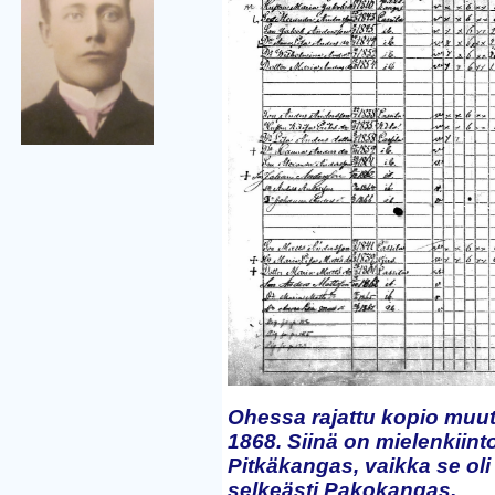
Ohessa rajattu kopio muute
1868. Siinä on mielenkiin
Pitkäkangas, vaikka se ol
selkeästi Pakokangas.