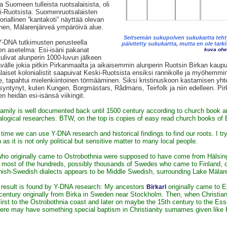
a Suomeen tulleista ruotsalaisista, oli
ki-Ruotsista. Suomenruotsalaisten
oriallinen ”kantakoti” näyttää olevan
inen, Mälarenjärveä ympäröivä alue.
Seitsemän sukupolven sukukartta teht
Y-DNA tutkimusten perusteella
päivitetty sukukartta, mutta en ole tarki
nen asetelma: Esi-isäni pakanat
kuva ohei
ulivat alunperin 1000-luvun jälkeen
ävälle jokia pitkin Pirkanmaalta ja aikaisemmin alunperin Ruotsin Birkan kaup
salaiset kolonialistit saapuivat Keski-Ruotsista ensiksi rannikolle ja myöhemmi
le, tapahtui mielenkiintoinen törmääminen. Siksi kristinuskoon kastamisen yht
syntynyt, kuten Kungen, Borgmästars, Rådmans, Teirfolk ja niin edelleen. Pir
ten heidän esi-isänsä viikingit.
amily is well documented back until 1500 century according to church book an
logical researches. BTW, on the top is copies of easy read church books of
 time we can use Y-DNA research and historical findings to find our roots. I tr
 as it is not only political but sensitive matter to many local people.
o originally came to Ostrobothnia were supposed to have come from Hälsingl
 most of the hundreds, possibly thousands of Swedes who came to Finland, c
nish-Swedish dialects appears to be Middle Swedish, surrounding Lake Mälar
g result is found by Y-DNA research: My ancestors
originally came to 
Birkarl
 century originally from Birka in Sweden near Stockholm. Then, when Christian
irst to the Ostrobothnia coast and later on maybe the 15th century to the Esse
here may have something special baptism in Christianity surnames given lik