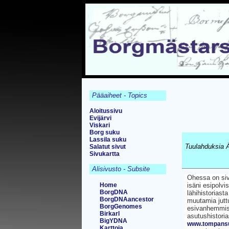
Pääaiheet - Topics
Aloitussivu
Evijärvi
Viskari
Borg suku
Lassila suku
Tuulahduksia Ä
Salatut sivut
Sivukartta
Alisivusto - Subsite
Ohessa on siv
Home
isäni esipolvi
BorgDNA
lähihistoriast
BorgDNAancestor
muutamia juttu
BorgGenomes
esivanhemmist
Birkarl
asutushistoria
BigYDNA
www.tompansu
Karttoja