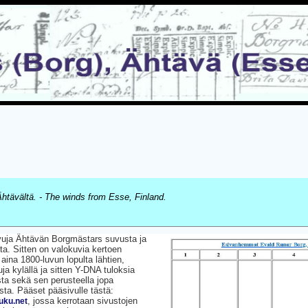
htävältä. - The winds from Esse, Finland.
uja Ähtävän Borgmästars suvusta ja
sta. Sitten on valokuvia kertoen
a aina 1800-luvun lopulta lähtien,
ja kylällä ja sitten Y-DNA tuloksia
a sekä sen perusteella jopa
sta. Pääset pääsivulle tästä:
, jossa kerrotaan sivustojen
ku.net