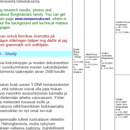
teknisestä toteutuksesta.
ng research results, photos and
 about Borgmästars family. You can get
main page
, where is
www.tompansuku.net
ut the background and technical matters
-pages.
kan också försökas översätta på
gon släktingen hjälper mig därför at jag
t om grammatik och ordföljden.
i - Shortly
ia kirkonkirjojen ja muiden dokumenttien
ty vuosikymmeniä monien sukututkijoiden
toimesta taaksepäin aivan 1500-luvulle
hiukan lisää uusien Y-DNA testaustulosten
, että tulokset voivat olla jopa hiukan
ia varsinkin asutushistorian kannalta ja
sittelemään aihetta varovaisesti. Yritän
a mielestäni tosiasiat esille ja
valossa silkkihansikkain loukkaamatta
seessähän on nyt omat esi-isät.
janmaalle tulleet ruotsalaiset oletettiin
n Hälsinglannista, mutta nykyisen
kaan valtaosa sadoista, mahdollisesti