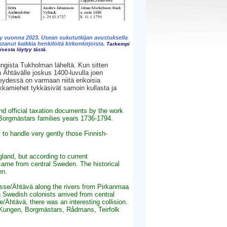
y vuonna 2023. Usean sukututkijan avustuksella
stanut kaikkia henkilöitä kirkonkirjoista.
Tarkempi
sesta löytyy tästä.
ungista Tukholman läheltä. Kun sitten
n Ähtävälle joskus 1400-luvulla joen
eydessä on varmaan niitä erikoisia
kkamiehet tykkäsivät samoin kullasta ja
d official taxation documents by the work
 Borgmästars families years 1736-1794.
y to handle very gently those Finnish-
and, but according to current
ame from central Sweden. The historical
en.
Esse/Ähtävä along the rivers from Pirkanmaa
 Swedish colonists arrived from central
/Ähtävä, there was an interesting collision.
e Kungen, Borgmästars, Rådmans, Teirfolk