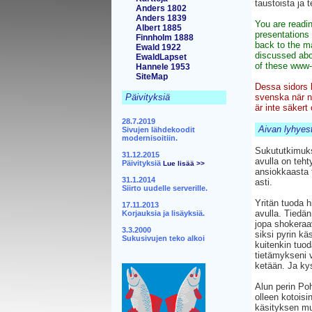
taustoista ja 
Anders 1802
Anders 1839
You are readi
Albert 1885
presentations
Finnholm 1888
back to the 
Ewald 1922
discussed abo
EwaldLapset
of these www
Hannele 1953
SiteMap
Dessa sidors 
Päivityksiä
svenska när nå
är inte säker
28.7.2019
Aivan lyhyest
Sivujen lähdekoodit
modernisoitiin.
Sukututkimuks
31.12.2015
avulla on teh
Päivityksiä
Lue lisää >>
ansiokkaasta 
31.1.2014
asti.
Siirto uudelle serverille.
Yritän tuoda 
17.11.2013
avulla. Tiedän
Korjauksia ja lisäyksiä.
jopa shokeraav
3.3.2000
siksi pyrin kä
Sukusivujen teko alkoi
kuitenkin tuod
tietämykseni 
ketään. Ja ky
Alun perin Poh
olleen kotoisi
käsityksen mu