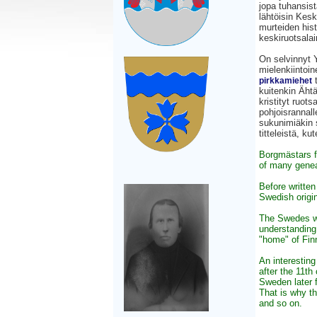
jopa tuhansist
lähtöisin Kes
murteiden hist
keskiruotsala
On selvinnyt 
mielenkiintoi
t
pirkkamiehet
kuitenkin Äht
kristityt ruot
pohjoisrannal
sukunimiäkin 
titteleistä, ku
Borgmästars f
of many genea
Before written
Swedish origin
The Swedes wh
understanding
"home" of Fin
An interestin
after the 11th
Sweden later f
That is why t
and so on.